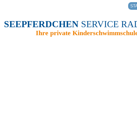
ST
SEEPFERDCHEN
SERVICE RA
Ihre private Kinderschwimmschul
Herzlich Willko
einzigen privat
Seit Sommer
"Seepferdchen",
aus Radebeul 
Hände zu geben
langsam und 
heranzuführen. 
erhalten die K
benötigen, 
Nichtschwimmer