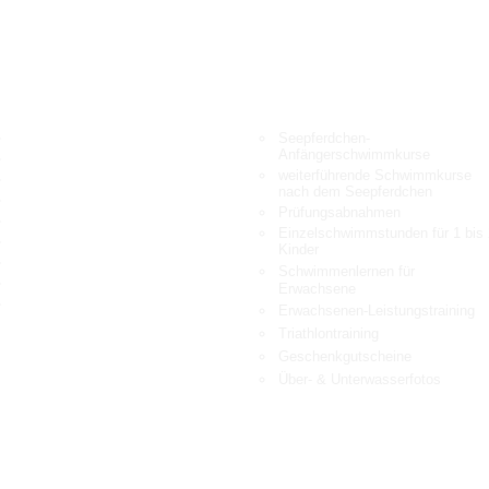
ENÜ STARTSEITE
UNSERE LEISTUNGEN
Anfängerkurse
Seepferdchen-
Anfängerschwimmkurse
Fortgeschrittenenkurse
weiterführende Schwimmkurse
Einzelschwimmstunden
nach dem Seepferdchen
Erwachsenen-Leistungstraining
Prüfungsabnahmen
Halbjahreskarten
Einzelschwimmstunden für 1 bis 
Crash - Kurse
Kinder
Häufige Fragen
Schwimmenlernen für
Aktuelle Termine
Erwachsene
Unsere Schwimmhalle
Erwachsenen-Leistungstraining
Triathlontraining
Geschenkgutscheine
Über- & Unterwasserfotos