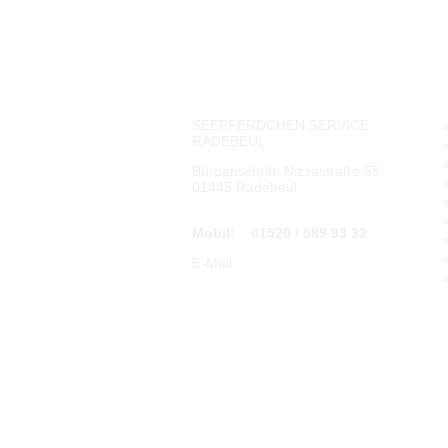
KONTAKTDATEN
M
SEEPFERDCHEN SERVICE
RADEBEUL
Büroanschrift: Nizzastraße 55
01445 Radebeul
Mobil: 01520 / 589 93 32
E-Mail:
info@seepferdchen-radebeul.com