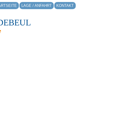
ARTSEITE
LAGE / ANFAHRT
KONTAKT
DEBEUL
e
mmen auf den Seiten der ersten und
en Schwimmschule in Radebeul.
 2009 besteht das Projekt
 als eine weitere Möglichkeit Kinder
und Umgebung in vertrauensvolle
. Unser Ziel ist es, jedes Kind
sicher an das Element Wasser
Mit höchstmöglicher Aufmerksamkeit
inder die Zuwendung, welche sie
um ohne Leistungsdruck vom
 zum Schwimmer zu gelangen.